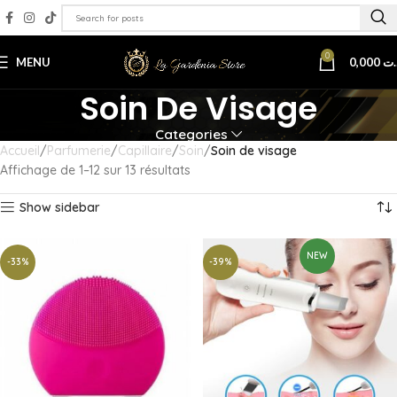
0
MENU
0,000
.ت
Soin De Visage
Categories
Accueil
Parfumerie
Capillaire
Soin
Soin de visage
Affichage de 1–12 sur 13 résultats
Show sidebar
NEW
-33%
-39%