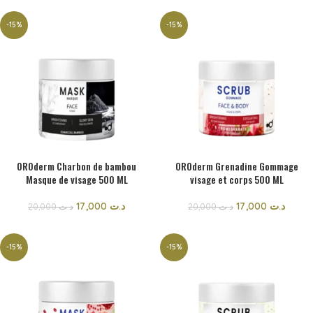
-15%
-15%
OROderm Charbon de bambou
OROderm Grenadine Gommage
Masque de visage 500 ML
visage et corps 500 ML
17,000
د.ت
17,000
د.ت
20,000
د.ت
20,000
د.ت
-15%
-15%