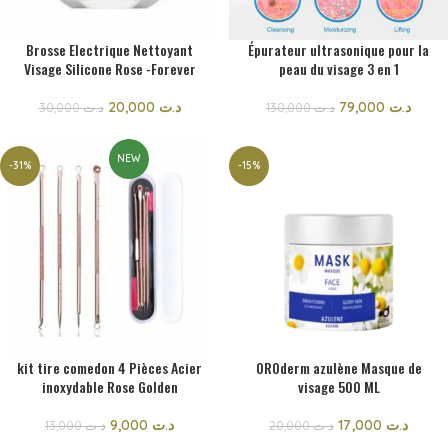
Brosse Electrique Nettoyant
Épurateur ultrasonique pour la
Visage Silicone Rose -Forever
peau du visage 3 en 1
20,000
د.ت
79,000
د.ت
30,000
د.ت
130,000
د.ت
NEW
-31%
-15%
kit tire comedon 4 Pièces Acier
OROderm azulène Masque de
inoxydable Rose Golden
visage 500 ML
9,000
د.ت
17,000
د.ت
13,000
د.ت
20,000
د.ت