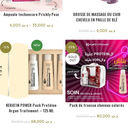
Ampoule technocare Prickly Pear
BROSSE DE MASSAGE DU CUIR
CHEVELU EN PAILLE DE BLÉ
6,000
د.ت
–
35,000
د.ت
6,000
د.ت
8,000
د.ت
NEW
-15%
-33%
SOLD
OUT
KERATIN POWER Pack Protéine
Pack de trousse cheveux colorés
Argan Traitement – 125 ML
80,000
د.ت
120,000
د.ت
68,000
د.ت
80,000
د.ت