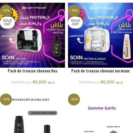
-33%
-33%
SOLD
SOLD
OUT
OUT
Pack de trousse cheveux fins
Pack de trousse cheveux normaux
80,000
د.ت
80,000
د.ت
120,000
د.ت
120,000
د.ت
-16%
-26%