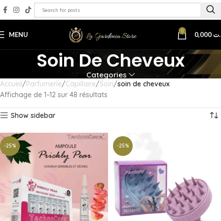
0
MENU
0,000
.ت
Soin De Cheveux
Categories
Accueil
Parfumerie
Capillaire
Soin
soin de cheveux
Affichage de 1–12 sur 48 résultats
Show sidebar
-25%
-25%