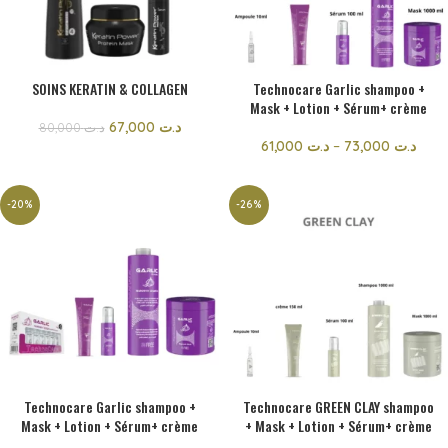
SOINS KERATIN & COLLAGEN
Technocare Garlic shampoo +
Mask + Lotion + Sérum+ crème
67,000
د.ت
80,000
د.ت
61,000
د.ت
–
73,000
د.ت
-20%
-26%
Technocare Garlic shampoo +
Technocare GREEN CLAY shampoo
Mask + Lotion + Sérum+ crème
+ Mask + Lotion + Sérum+ crème