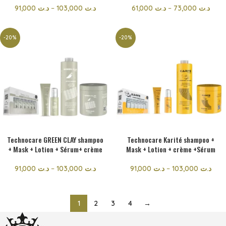
91,000
د.ت
–
103,000
د.ت
61,000
د.ت
–
73,000
د.ت
-20%
-20%
Technocare GREEN CLAY shampoo
Technocare Karité shampoo +
+ Mask + Lotion + Sérum+ crème
Mask + Lotion + crème +Sérum
91,000
د.ت
–
103,000
د.ت
91,000
د.ت
–
103,000
د.ت
1
2
3
4
→