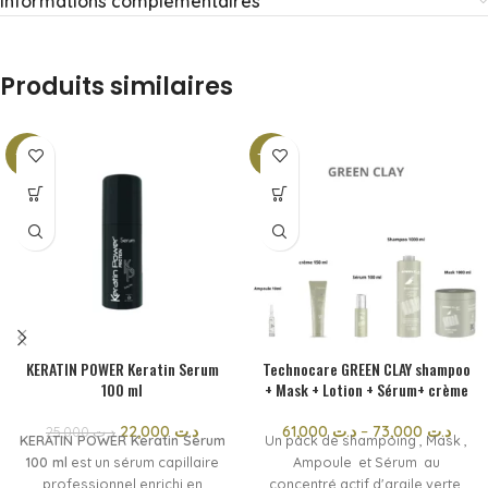
Informations complémentaires
Produits similaires
-12%
-26%
KERATIN POWER Keratin Serum
Technocare GREEN CLAY shampoo
100 ml
+ Mask + Lotion + Sérum+ crème
22,000
د.ت
61,000
د.ت
–
73,000
د.ت
25,000
د.ت
KERATIN POWER Keratin Serum
Un pack de shampoing , Mask ,
100 ml
est un sérum capillaire
Ampoule et Sérum au
professionnel enrichi en
concentré actif d'argile verte.