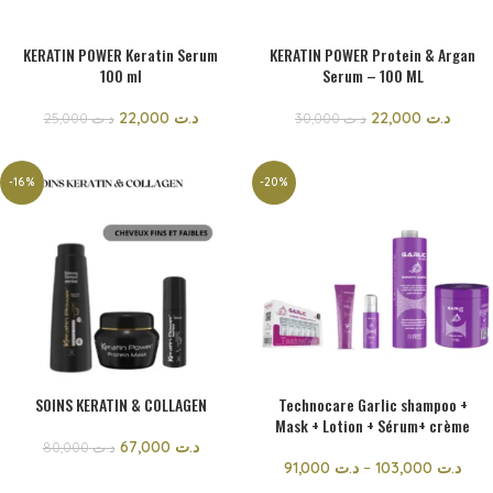
KERATIN POWER Keratin Serum
KERATIN POWER Protein & Argan
100 ml
Serum – 100 ML
22,000
د.ت
22,000
د.ت
25,000
د.ت
30,000
د.ت
-16%
-20%
SOINS KERATIN & COLLAGEN
Technocare Garlic shampoo +
Mask + Lotion + Sérum+ crème
67,000
د.ت
80,000
د.ت
91,000
د.ت
–
103,000
د.ت