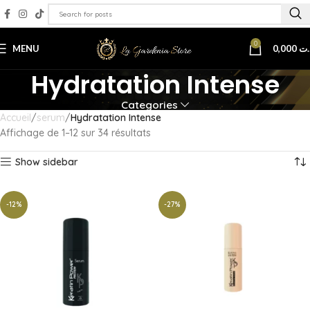
0
MENU
0,000
.ت
Hydratation Intense
Categories
Accueil
serum
Hydratation Intense
Affichage de 1–12 sur 34 résultats
Show sidebar
-12%
-27%