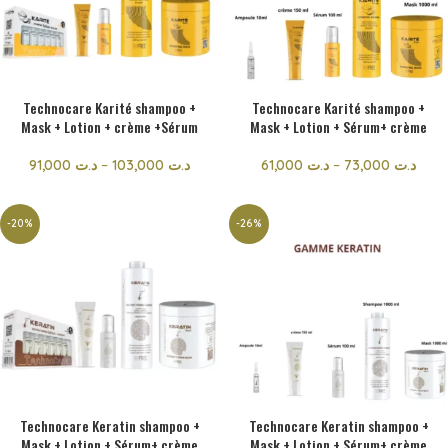
Technocare Karité shampoo +
Technocare Karité shampoo +
Mask + Lotion + crème +Sérum
Mask + Lotion + Sérum+ crème
91,000
د.ت
–
103,000
د.ت
61,000
د.ت
–
73,000
د.ت
-20%
-26%
Technocare Keratin shampoo +
Technocare Keratin shampoo +
Mask + Lotion + Sérum+ crème
Mask + Lotion + Sérum+ crème