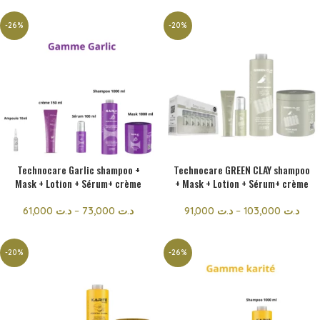
-26%
-20%
Technocare Garlic shampoo +
Technocare GREEN CLAY shampoo
Mask + Lotion + Sérum+ crème
+ Mask + Lotion + Sérum+ crème
61,000
د.ت
–
73,000
د.ت
91,000
د.ت
–
103,000
د.ت
-20%
-26%