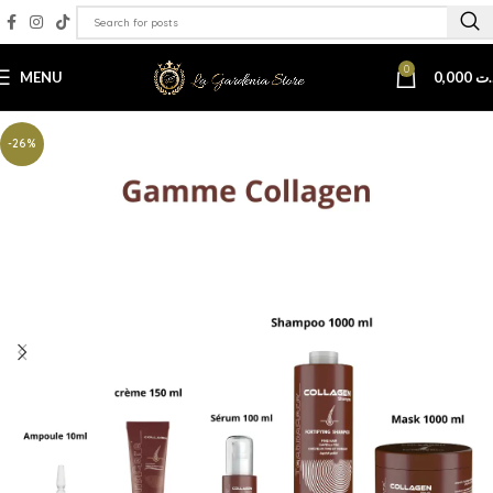
0
MENU
0,000
.ت
-26%