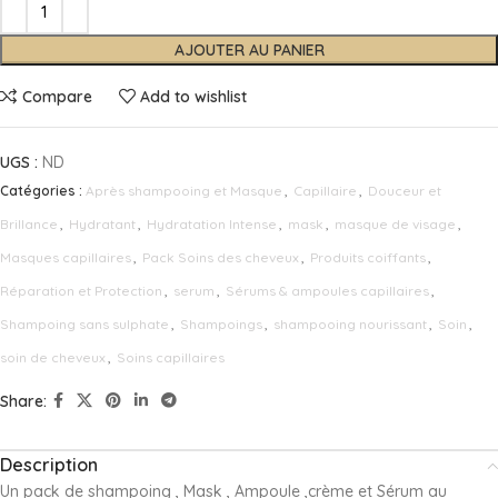
AJOUTER AU PANIER
Compare
Add to wishlist
UGS :
ND
Catégories :
Après shampooing et Masque
,
Capillaire
,
Douceur et
Brillance
,
Hydratant
,
Hydratation Intense
,
mask
,
masque de visage
,
Masques capillaires
,
Pack Soins des cheveux
,
Produits coiffants
,
Réparation et Protection
,
serum
,
Sérums & ampoules capillaires
,
Shampoing sans sulphate
,
Shampoings
,
shampooing nourissant
,
Soin
,
soin de cheveux
,
Soins capillaires
Share:
Description
Un pack de shampoing , Mask , Ampoule ,crème et Sérum au