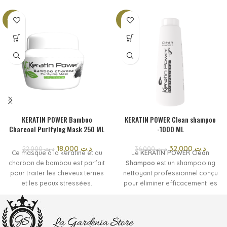
-18%
-11%
KERATIN POWER Bamboo
KERATIN POWER Clean shampoo
Charcoal Purifying Mask 250 ML
-1000 ML
18,000
د.ت
32,000
د.ت
22,000
د.ت
36,000
د.ت
Ce masque à la kératine et au
Le
KERATIN POWER Clean
charbon de bambou est parfait
Shampoo
est un shampooing
pour traiter les cheveux ternes
nettoyant professionnel conçu
et les peaux stressées.
pour éliminer efficacement les
sa recette active est riche en
impuretés, les résidus de
charbon végétal.
produits coiffants et l'excès de
réputé pour ses propriétés
sébum. Il prépare parfaitement
purifiantes et rééquilibrantes
la fibre capillaire avant un