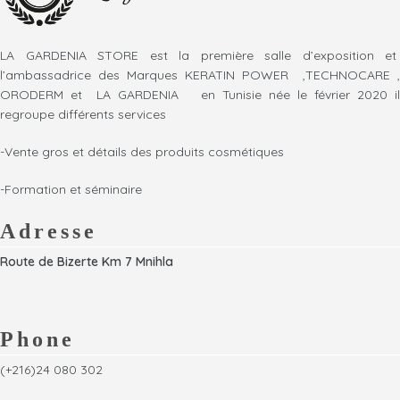
reconnues pour la peau et les
traitement à la kératine ou tout
cheveux avec une action
autre soin lissant, en ouvrant
adjuvante active dans la
les cuticules pour favoriser une
LA GARDENIA STORE est la première salle d’exposition et
régulation de la formation
meilleure pénétration des
l’ambassadrice des Marques KERATIN POWER ,TECHNOCARE ,
excessive de sébum.
actifs. Sa formule nettoie en
ORODERM et LA GARDENIA en Tunisie née le février 2020 il
associée à l'action
profondeur tout en laissant les
regroupe différents services
restructurante et
cheveux frais, légers et prêts à
conditionnante de la kératine.
recevoir les soins. Adapté à
-Vente gros et détails des produits cosmétiques
il donne un véritable rituel
tous les types de cheveux, il est
relaxant et rééquilibrant.
particulièrement recommandé
-Formation et séminaire
ce masque est idéal pour lutter
avant les traitements
contre la pollution quotidienne.
professionnels.
Adresse
Route de Bizerte Km 7 Mnihla
Phone
(+216)24 080 302