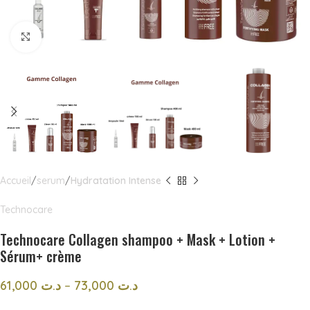
Click to enlarge
Accueil
serum
Hydratation Intense
Technocare
Technocare Collagen shampoo + Mask + Lotion +
Sérum+ crème
61,000
د.ت
–
73,000
د.ت