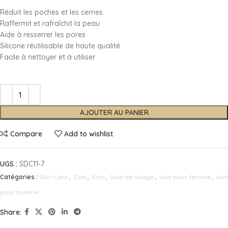
Réduit les poches et les cernes
Raffermit et rafraîchit la peau
Aide à resserrer les pores
Silicone réutilisable de haute qualité
Facile à nettoyer et à utiliser
AJOUTER AU PANIER
Compare
Add to wishlist
UGS :
SDC11-7
Catégories :
Skin Care
,
Soin
,
Soin
,
Soin de visage
,
soin pour femme
,
soin
pour homme
Share: