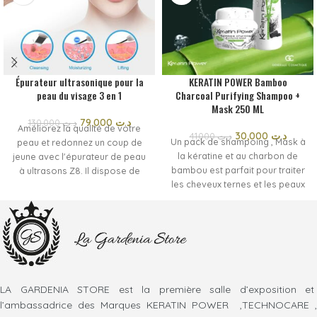
Épurateur ultrasonique pour la
KERATIN POWER Bamboo
peau du visage 3 en 1
Charcoal Purifying Shampoo +
Mask 250 ML
79,000
د.ت
130,000
د.ت
Améliorez la qualité de votre
30,000
د.ت
41,000
د.ت
Un pack de shampoing , Mask à
peau et redonnez un coup de
la kératine et au charbon de
jeune avec l'épurateur de peau
bambou est parfait pour traiter
à ultrasons Z8. Il dispose de
les cheveux ternes et les peaux
quatre modes réglables qui
stressées.
nettoient, hydratent et
sa recette active est riche en
raffermissent la peau en
charbon végétal.
profondeur. Ce grattoir pour le
réputé pour ses propriétés
visage produit des vibrations à
purifiantes et rééquilibrâtes
haute fréquence de 25 KHz pour
reconnues pour la peau et les
nettoyer votre peau de l'acné,
cheveux avec une action
des points noirs, des peaux
LA GARDENIA STORE est la première salle d’exposition et
adjuvante active dans la
mortes, rend les nutriments
l’ambassadrice des Marques KERATIN POWER ,TECHNOCARE ,
régulation de la formation
entièrement absorbés, vous