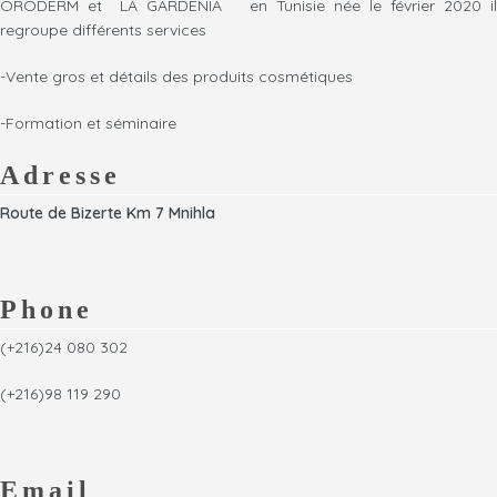
ORODERM et LA GARDENIA en Tunisie née le février 2020 il
excessive de sébum.
aide à restaurer l'élasticité et
regroupe différents services
associée à l'action
les rides fermes. La lame en
restructurant et conditionnant
acier inoxydable anti-allergique
-Vente gros et détails des produits cosmétiques
de la kératine.
convient à tous les types de
il donne un véritable rituel
peau car elle ne provoque
-Formation et séminaire
relaxant et rééquilibrant.
aucune réaction.
Ce pack est idéal pour lutter
contre la pollution quotidienne.
Adresse
Route de Bizerte Km 7 Mnihla
Phone
(+216)24 080 302
(+216)98 119 290
Email