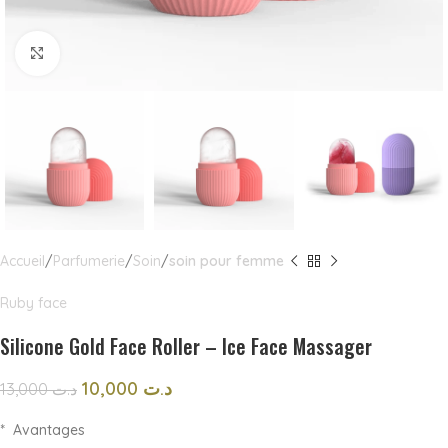
Click to enlarge
Accueil
Parfumerie
Soin
soin pour femme
Ruby face
Silicone Gold Face Roller – Ice Face Massager
10,000
د.ت
13,000
د.ت
* Avantages