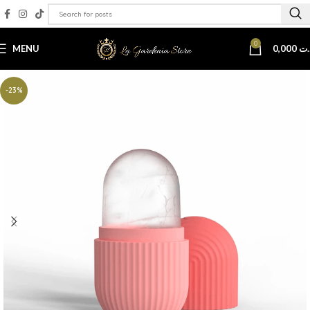
0
MENU
0,000
.ت
-23%