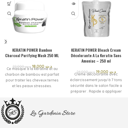
SOLD
OUT
KERATIN POWER Bamboo
KERATIN POWER Bleach Cream
Charcoal Purifying Mask 250 ML
Décolorante A La Keratin Sans
Amoniac – 250 ml
18,000
د.ت
22,000
د.ت
Ce masque à la kératine et au
19,000
د.ت
24,000
د.ت
Crème décolorante avec
charbon de bambou est parfait
éclaircissement jusqu'à 7 tons
pour traiter les cheveux ternes
sécurité dans le salon facile a
et les peaux stressées.
préparer . Rapide a appliquer
sa recette active est riche en
un maximum de respect du
charbon végétal.
cheveux .
réputé pour ses propriétés
Crème décolorante avec
purifiantes et rééquilibrantes
éclaircissement jusqu'à 7 tons
reconnues pour la peau et les
sécurité dans Le salon facile a
cheveux avec une action
préparer .rapide a appliquer un
adjuvante active dans la