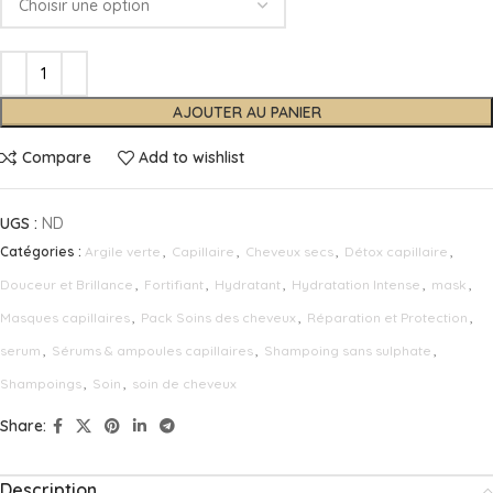
AJOUTER AU PANIER
Compare
Add to wishlist
UGS :
ND
Catégories :
Argile verte
,
Capillaire
,
Cheveux secs
,
Détox capillaire
,
Douceur et Brillance
,
Fortifiant
,
Hydratant
,
Hydratation Intense
,
mask
,
Masques capillaires
,
Pack Soins des cheveux
,
Réparation et Protection
,
serum
,
Sérums & ampoules capillaires
,
Shampoing sans sulphate
,
Shampoings
,
Soin
,
soin de cheveux
Share:
Description