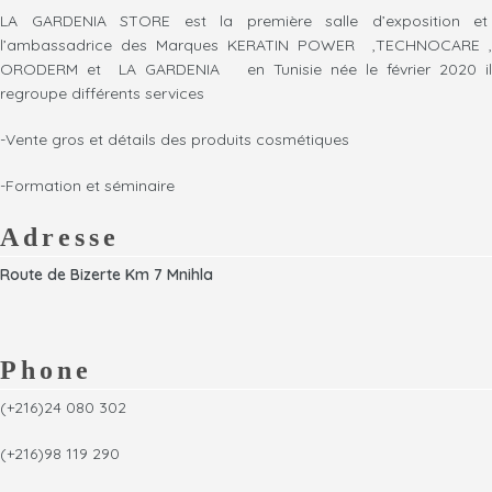
maximum de respect du
régulation de la formation
LA GARDENIA STORE est la première salle d’exposition et
cheveux
excessive de sébum.
l’ambassadrice des Marques KERATIN POWER ,TECHNOCARE ,
Crème décolorante avec
associée à l'action
ORODERM et LA GARDENIA en Tunisie née le février 2020 il
éclaircissement jusqu'à 7 tons
restructurante et
regroupe différents services
sécurité dans le salon facile a
conditionnante de la kératine.
préparer .
il donne un véritable rituel
-Vente gros et détails des produits cosmétiques
rapide a appliquer un maximum
relaxant et rééquilibrant.
de respect du cheveux .
ce masque est idéal pour lutter
-Formation et séminaire
Bleach cream décolorante a la
contre la pollution quotidienne.
keratin sans Amoniac 250 ml
Adresse
Route de Bizerte Km 7 Mnihla
Phone
(+216)24 080 302
(+216)98 119 290