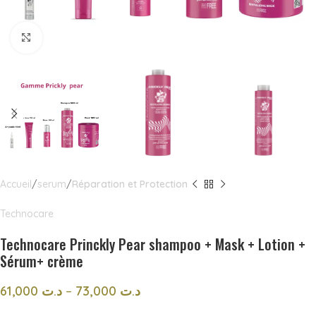
Click to enlarge
Accueil
serum
Réparation et Protection
Technocare
Technocare Princkly Pear shampoo + Mask + Lotion +
Sérum+ crème
61,000
د.ت
–
73,000
د.ت