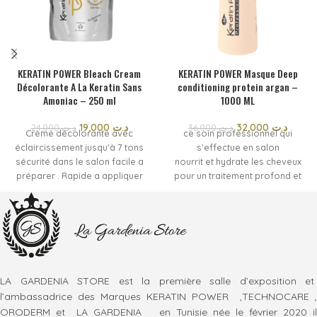
KERATIN POWER Bleach Cream
KERATIN POWER Masque Deep
Décolorante A La Keratin Sans
conditioning protein argan –
Amoniac – 250 ml
1000 ML
19,000
د.ت
32,000
د.ت
24,000
د.ت
36,000
د.ت
Crème décolorante avec
ce soin professionnel qui
éclaircissement jusqu'à 7 tons
s'effectue en salon
sécurité dans le salon facile a
nourrit et hydrate les cheveux
préparer . Rapide a appliquer
pour un traitement profond et
un maximum de respect du
un résultat lisse et soyeux
cheveux .
renforce les cheveux affaiblis
Crème décolorante avec
par les services chimiques
éclaircissement jusqu'à 7 tons
la chaleur et les effets
sécurité dans Le salon facile a
environnementaux
préparer .rapide a appliquer un
mode d'emploi :
maximum de respect du
aprés rincé le traitement
LA GARDENIA STORE est la première salle d’exposition et
cheveux
professionnel keratin power
l’ambassadrice des Marques KERATIN POWER ,TECHNOCARE ,
Crème décolorante avec
protein & argan ,
ORODERM et LA GARDENIA en Tunisie née le février 2020 il