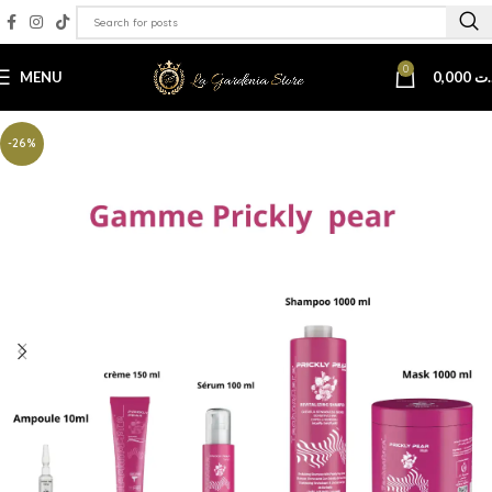
0
MENU
0,000
.ت
-26%