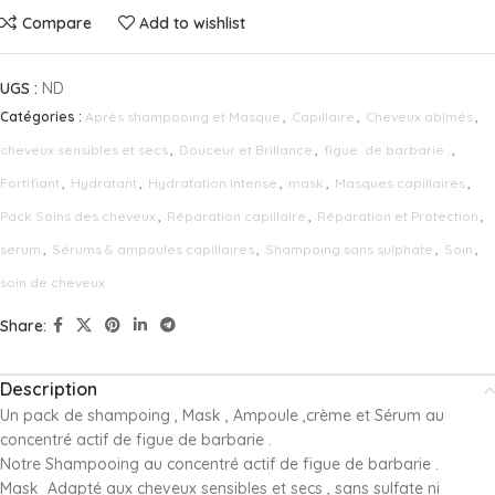
Compare
Add to wishlist
UGS :
ND
Catégories :
Après shampooing et Masque
,
Capillaire
,
Cheveux abîmés
,
cheveux sensibles et secs
,
Douceur et Brillance
,
figue de barbarie .
,
Fortifiant
,
Hydratant
,
Hydratation Intense
,
mask
,
Masques capillaires
,
Pack Soins des cheveux
,
Réparation capillaire
,
Réparation et Protection
,
serum
,
Sérums & ampoules capillaires
,
Shampoing sans sulphate
,
Soin
,
soin de cheveux
Share:
Description
Un pack de shampoing , Mask , Ampoule ,crème et Sérum au
concentré actif de figue de barbarie .
Notre Shampooing au concentré actif de figue de barbarie .
Mask Adapté aux cheveux sensibles et secs , sans sulfate ni