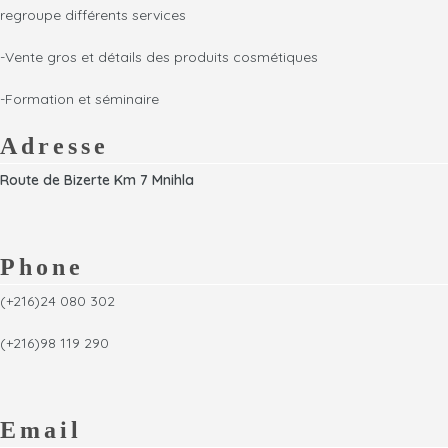
éclaircissement jusqu'à 7 tons
Appliquez uniformément sur les
regroupe différents services
sécurité dans le salon facile a
cheveux mouillés .
préparer .
laisser agir pendant 5 minutes
-Vente gros et détails des produits cosmétiques
rapide a appliquer un maximum
rincez soigneusement
de respect du cheveux .
coiffez comme désiré et sentez
-Formation et séminaire
Bleach cream décolorante a la
le résultat de vos cheveux
keratin sans Amoniac 250 ml
transformées.
Adresse
Route de Bizerte Km 7 Mnihla
Phone
(+216)24 080 302
(+216)98 119 290
Email