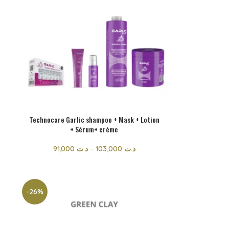
Technocare Garlic shampoo + Mask + Lotion
+ Sérum+ crème
91,000
د.ت
–
103,000
د.ت
-26%