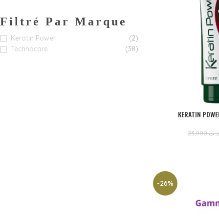
Filtré Par Marque
Keratin Power
(2)
Technocare
(38)
KERATIN POWE
23,000
د.ت
-26%