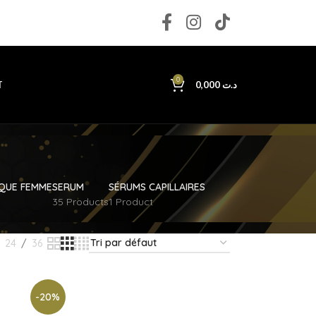
0
T
0,000
د.ت
IQUE FEMME
SERUM
SÉRUMS CAPILLAIRES
35 Products
1 Product
24
36
-20%