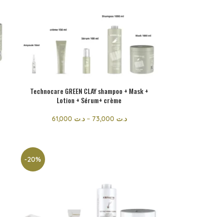
Technocare GREEN CLAY shampoo + Mask +
Lotion + Sérum+ crème
61,000
د.ت
–
73,000
د.ت
-20%