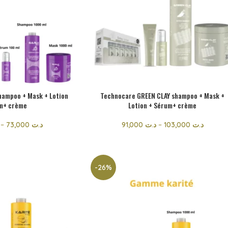
hampoo + Mask + Lotion
Technocare GREEN CLAY shampoo + Mask +
m+ crème
Lotion + Sérum+ crème
–
73,000
د.ت
91,000
د.ت
–
103,000
د.ت
-26%