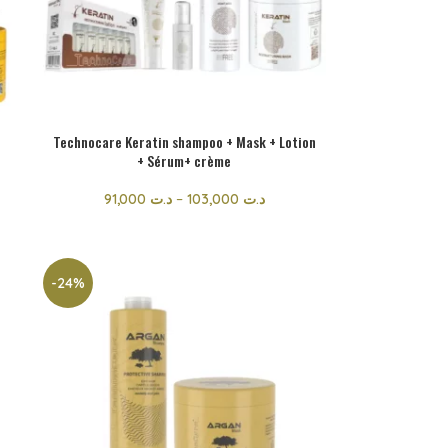
Technocare Keratin shampoo + Mask + Lotion
+ Sérum+ crème
91,000
د.ت
–
103,000
د.ت
-24%