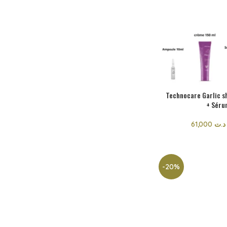
Technocare Garlic s
+ Séru
61,000
د.ت
-20%