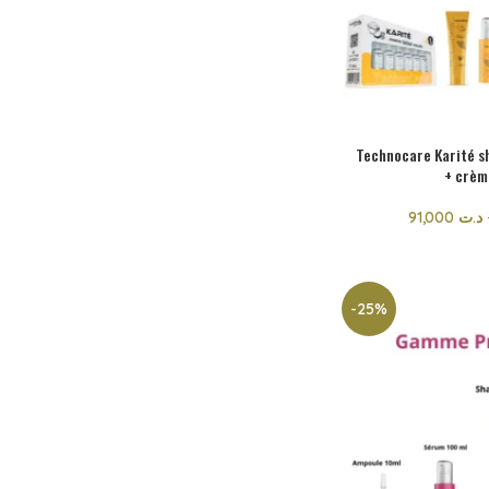
Technocare Karité s
+ crèm
91,000
د.ت
-25%