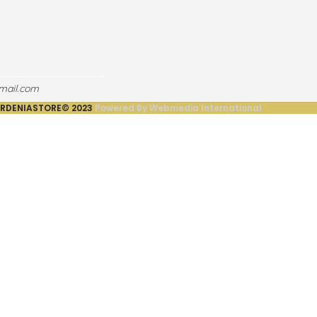
mail.com
RDENIASTORE©
2023
Powered By Webmedia International