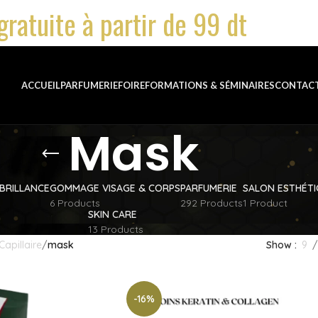
gratuite à partir de 99 dt
ACCUEIL
PARFUMERIE
FOIRE
FORMATIONS & SÉMINAIRES
CONTAC
Mask
BRILLANCE
GOMMAGE VISAGE & CORPS
PARFUMERIE
SALON ESTHÉT
6 Products
292 Products
1 Product
SKIN CARE
13 Products
Capillaire
mask
Show
9
-16%