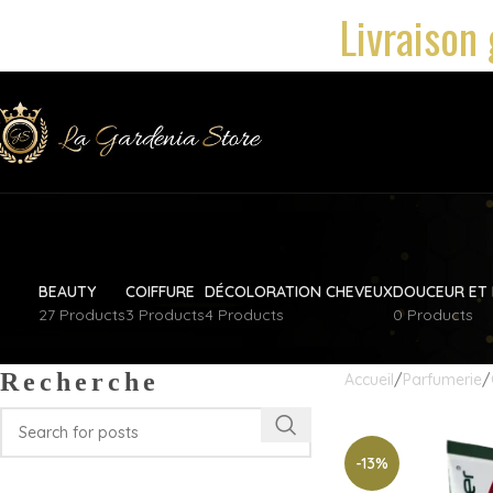
Livraison 
BEAUTY
COIFFURE
DÉCOLORATION CHEVEUX
DOUCEUR ET 
27 Products
3 Products
4 Products
0 Products
Recherche
Accueil
Parfumerie
-13%