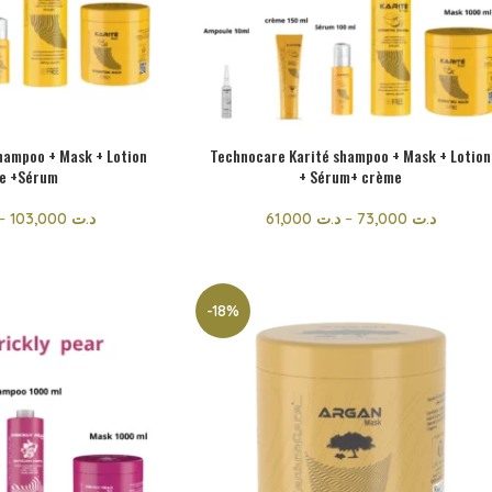
hampoo + Mask + Lotion
Technocare Karité shampoo + Mask + Lotion
e +Sérum
+ Sérum+ crème
–
103,000
د.ت
61,000
د.ت
–
73,000
د.ت
-18%