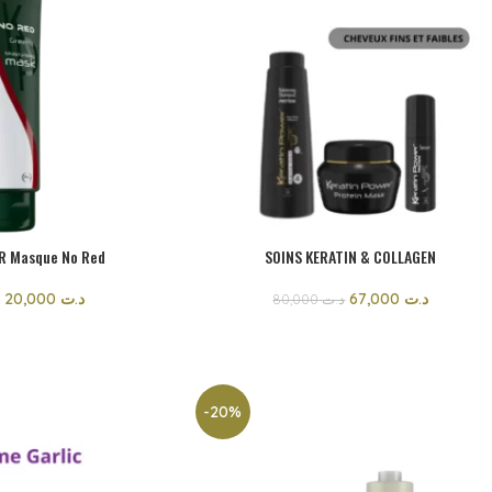
R Masque No Red
SOINS KERATIN & COLLAGEN
20,000
د.ت
67,000
د.ت
80,000
د.ت
-20%