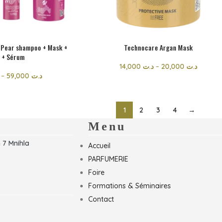
 Pear shampoo + Mask +
Technocare Argan Mask
n + Sérum
14,000
د.ت
–
20,000
د.ت
–
59,000
د.ت
1
2
3
4
→
Menu
 7 Mnihla
Accueil
PARFUMERIE
Foire
Formations & Séminaires
Contact