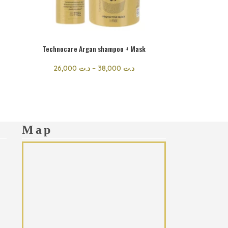
Technocare Argan shampoo + Mask
26,000
د.ت
–
38,000
د.ت
Map