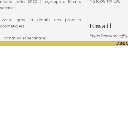
(+216)98 119 290
née le février 2020 il regroupe différents
services
-Vente gros et détails des produits
Email
cosmétiques
lagardeniastoree@g
-Formation et séminaire
LAGUA