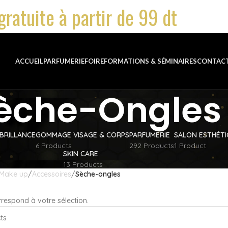
gratuite à partir de 99 dt
ACCUEIL
PARFUMERIE
FOIRE
FORMATIONS & SÉMINAIRES
CONTAC
èche-Ongles
BRILLANCE
GOMMAGE VISAGE & CORPS
PARFUMERIE
SALON ESTHÉT
6 Products
292 Products
1 Product
SKIN CARE
13 Products
Make up
Accessoires
Sèche-ongles
respond à votre sélection.