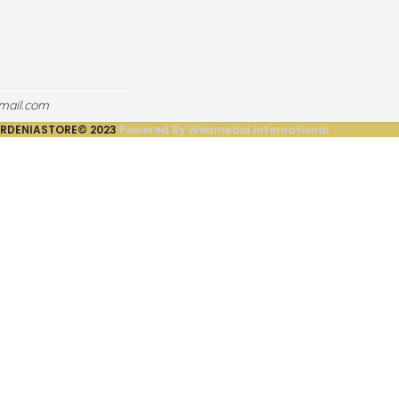
mail.com
RDENIASTORE©
2023
Powered By Webmedia International