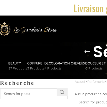
Livraison 
S
BEAUTY
COIFFURE
DÉCOLORATION CHEVEUX
DOUCEUR ET 
27 Products
3 Products
4 Products
0 Products
Accueil
Parfumerie
Recherche
Aucun produit ne cor