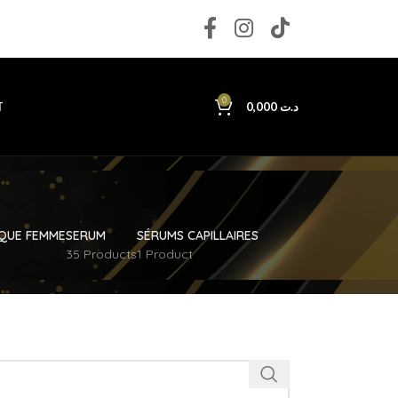
0
T
0,000
د.ت
IQUE FEMME
SERUM
SÉRUMS CAPILLAIRES
35 Products
1 Product