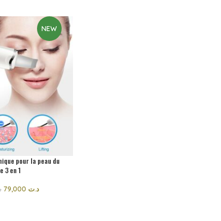
NEW
nique pour la peau du
e 3 en 1
79,000
د.ت
د