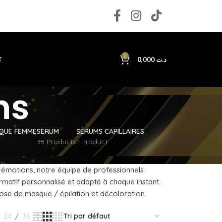
0
T
0,000
د.ت
ns
IQUE FEMME
SERUM
SÉRUMS CAPILLAIRES
35 Products
1 Product
s émotions, notre équipe de professionnels
ormatif personnalisé et adapté à chaque instant.
ose de masque / épilation et décoloration.
24
36