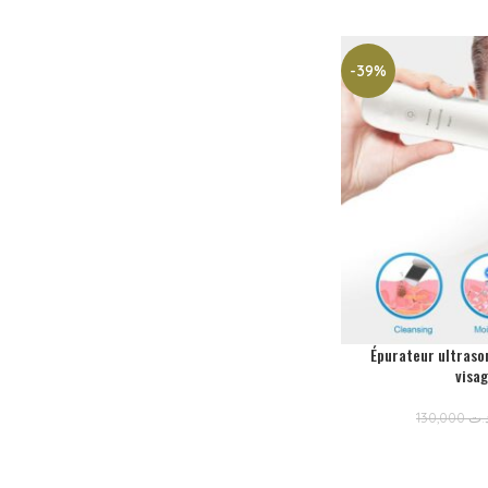
-39%
Épurateur ultraso
visag
130,000
.ت