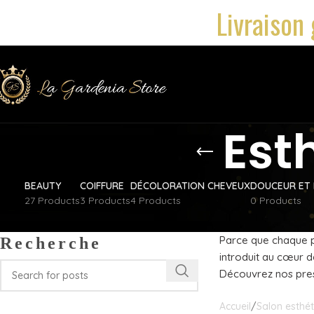
Livraison 
Est
BEAUTY
COIFFURE
DÉCOLORATION CHEVEUX
DOUCEUR ET 
27 Products
3 Products
4 Products
0 Products
Parce que chaque pe
Recherche
introduit au cœur d
Découvrez nos pres
Accueil
Salon esthé