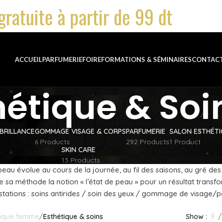
gratuite à partir de 99 dt
ACCUEIL
PARFUMERIE
FOIRE
FORMATIONS & SÉMINAIRES
CONTAC
hétique & Soi
BRILLANCE
GOMMAGE VISAGE & CORPS
PARFUMERIE
SALON ESTHÉT
6 Products
292 Products
1 Product
SKIN CARE
13 Products
au évolue au cours de la journée, au fil des saisons, au gré de
e sa méthode la notion « l’état de peau » pour un résultat transf
tations : soins antirides / soin des yeux / gommage de visage/p
tique femme
Esthétique & soins
Show
9