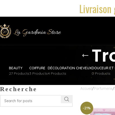
Livraison 
Tr
BEAUTY
COIFFURE
DÉCOLORATION CHEVEUX
DOUCEUR ET 
27 Products
3 Products
4 Products
0 Products
Recherche
Accueil
Parfumerie
-21%