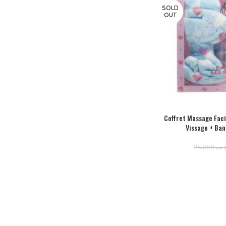
SOLD
OUT
Coffret Massage Fac
Vissage + Ba
28,000
.ت