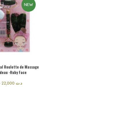
NEW
ial Roulette de Massage
ndeau -Ruby Face
22,000
د.ت
د