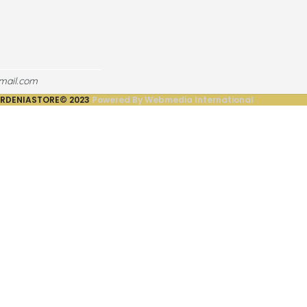
mail.com
RDENIASTORE©
2023
Powered By Webmedia International