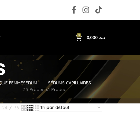
0
T
0,000
د.ت
s
IQUE FEMME
SERUM
SÉRUMS CAPILLAIRES
35 Products
1 Product
24
36