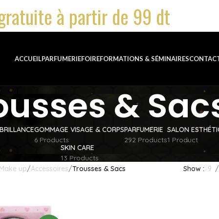
gratuite à partir de 99 dt
ACCUEIL
PARFUMERIE
FOIRE
FORMATIONS & SÉMINAIRES
CONTAC
ousses & Sac
BRILLANCE
GOMMAGE VISAGE & CORPS
PARFUMERIE
SALON ESTHÉT
6 Products
292 Products
1 Product
SKIN CARE
13 Products
Make up
Accessoires
Trousses & Sacs
Show
9